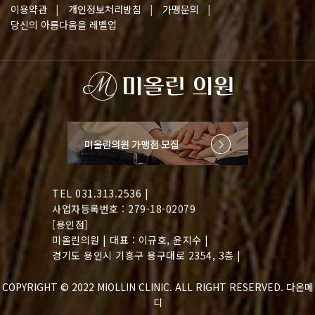
이용약관
개인정보처리방침
가맹문의
경기도 수원시 팔달구 덕영대로 693 2층 |
당신의 아름다움을 레벨업
TEL 031.251.2121-2 |
사업자등록번호 : 279-91-00266
[오산점]
미올린의원 | 대표 : 김혜원 |
경기도 오산시 내삼미로 83 센타프라자 502층 |
TEL 031.377.7975 |
사업자등록번호 : 597-43-00762
[시흥점]
미올린의원 | 대표 : 임현지 |
경기도 시흥시 장곡로 37번길 16, 형제빌딩 2층 |
TEL 031.313.2536 |
사업자등록번호 : 279-18-02079
[용인점]
미올린의원 | 대표 : 이규호, 윤지수 |
경기도 용인시 기흥구 용구대로 2354, 3층 |
TEL 031.281.5005 |
사업자등록번호 : 221-29-70245
COPYRIGHT © 2022
MIOLLIN CLINIC
. ALL RIGHT RESERVED. 다온메
디