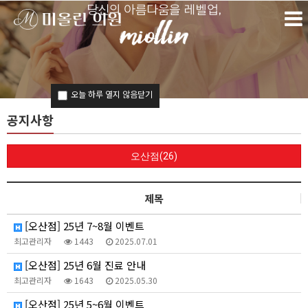
당신의 아름다움을 레벨업,
오늘 하루 열지 않음
닫기
공지사항
왜, 미올린인가?
오산점(26)
프리미엄 레이저
제목
[오산점] 25년 7~8월 이벤트
미올린 시그니처
최고관리자
1443
2025.07.01
[오산점] 25년 6월 진료 안내
약속합니다
최고관리자
1643
2025.05.30
[오산점] 25년 5~6월 이벤트