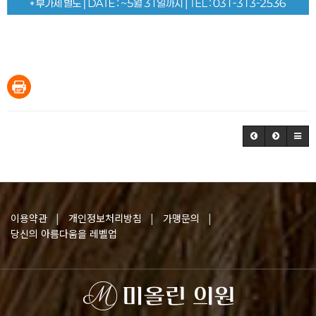
[수원본점]
미올린의원 | 대표 : 권유리 |
이용약관
개인정보처리방침
가맹문의
경기도 수원시 팔달구 덕영대로 693 2층 |
당신의 아름다움을 레벨업
TEL 031.251.2121-2 |
사업자등록번호 : 279-91-00266
[오산점]
미올린의원 | 대표 : 김혜원 |
경기도 오산시 내삼미로 83 센타프라자 502층 |