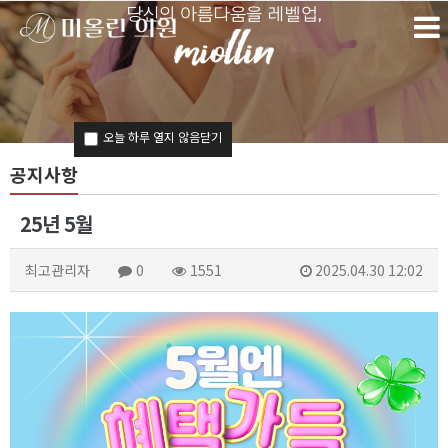
당신의 아름다움을 레벨업,
오늘 하루 열지 않음
닫기
공지사항
왜, 미올린인가?
25년 5월
프리미엄 레이저
최고관리자
0
1551
2025.04.30 12:02
미올린 시그니처
약속합니다